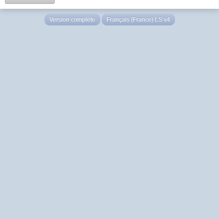
Version complète
Français (France) LS v4