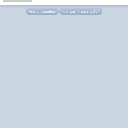
Version complète
Français (France) LS v4