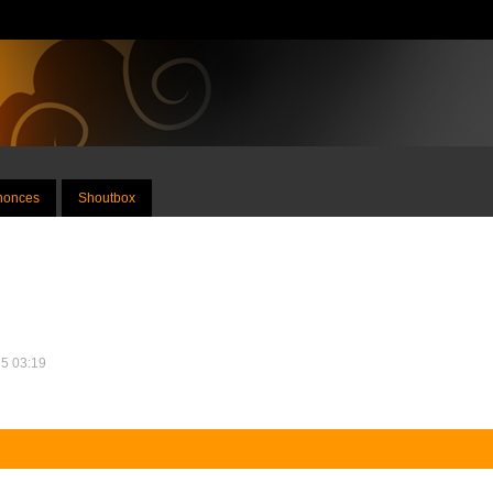
nnonces
Shoutbox
15 03:19