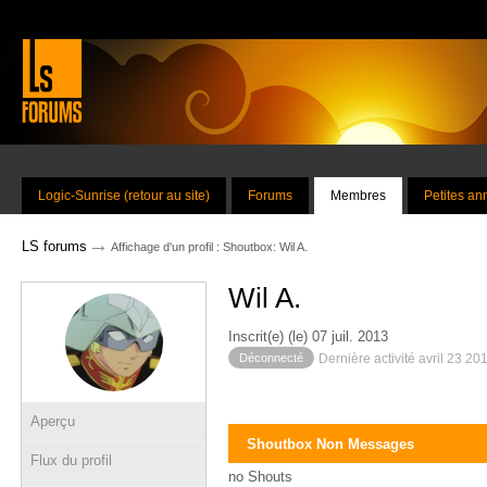
Logic-Sunrise (retour au site)
Forums
Membres
Petites a
→
LS forums
Affichage d'un profil : Shoutbox: Wil A.
Wil A.
Inscrit(e) (le) 07 juil. 2013
Déconnecté
Dernière activité avril 23 20
Aperçu
Shoutbox Non Messages
Flux du profil
no Shouts