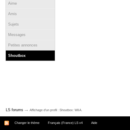
Aime
Amis
Sujets
Messages
Petites annonces
Shoutbox
→
LS forums
Affichage d'un profil : Shoutbox: Wil A.
Changer le thème
Français (France) LS v4
Aide