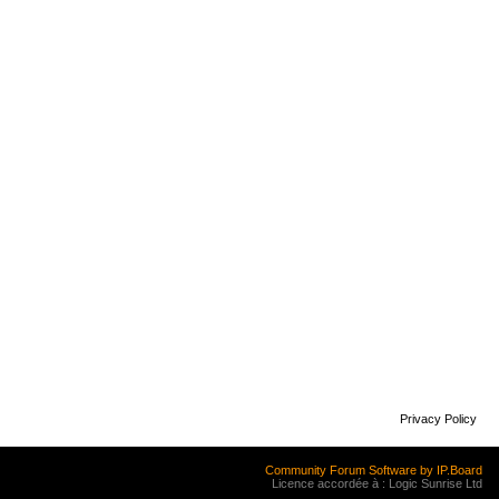
Privacy Policy
Community Forum Software by IP.Board
Licence accordée à : Logic Sunrise Ltd