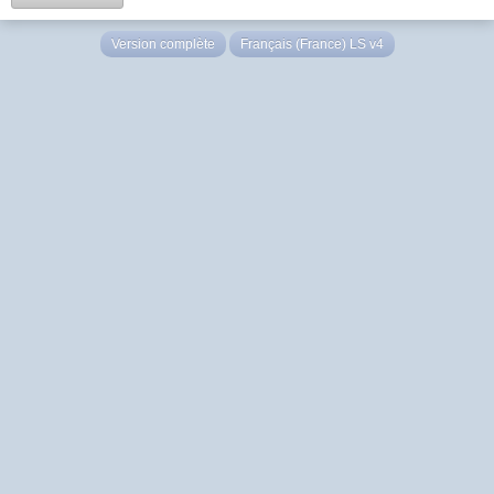
Version complète
Français (France) LS v4