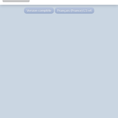
Version complète
Français (France) LS v4