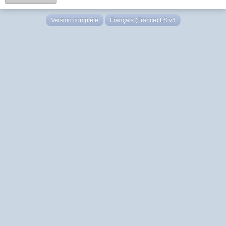
Version complète
Français (France) LS v4