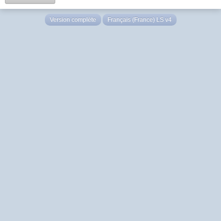
Version complète
Français (France) LS v4