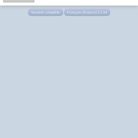
Version complète
Français (France) LS v4