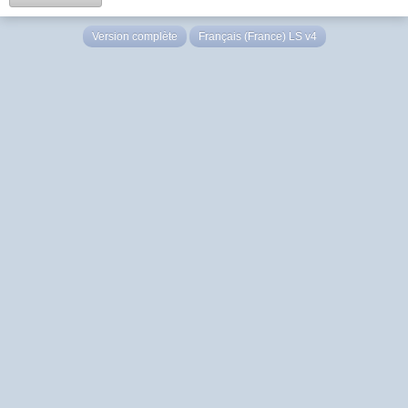
Version complète
Français (France) LS v4