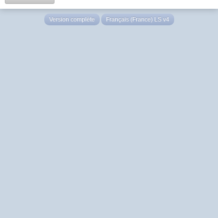
Version complète
Français (France) LS v4