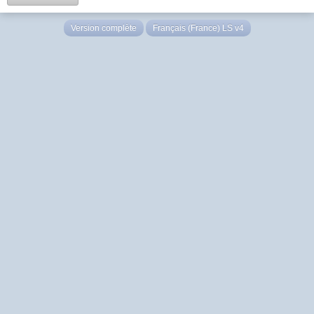
Version complète
Français (France) LS v4