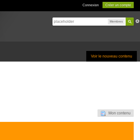
Connexion
Créer un compte
Membres
Voir le nouveau contenu
Mon contenu