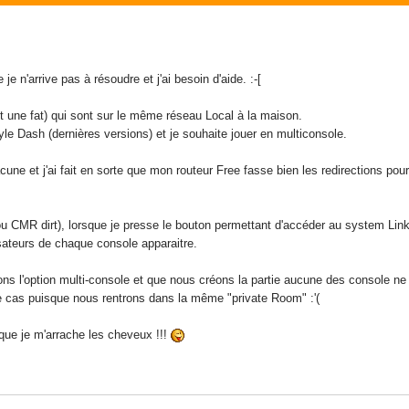
je n'arrive pas à résoudre et j'ai besoin d'aide. :-[
t une fat) qui sont sur le même réseau Local à la maison.
yle Dash (dernières versions) et je souhaite jouer en multiconsole.
hacune et j'ai fait en sorte que mon routeur Free fasse bien les redirections 
a ou CMR dirt), lorsque je presse le bouton permettant d'accéder au system Lin
sateurs de chaque console apparaitre.
 l'option multi-console et que nous créons la partie aucune des console ne voie
e cas puisque nous rentrons dans la même "private Room" :'(
 que je m'arrache les cheveux !!!