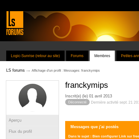
Logic-Sunrise (retour au site)
Forums
Membres
Petites a
→
LS forums
Affichage d'un profil : Messages: franckymips
franckymips
Inscrit(e) (le) 01 avril 2013
Déconnecté
Dernière activité sept. 21 2
Aperçu
Messages que j'ai postés
Flux du profil
Dans le sujet : Bien configurer Link sur fre