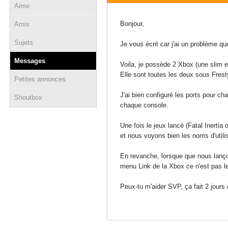
Aime
06 avril 2013 - 15:40
Bonjour,
Amis
Sujets
Je vous écrit car j'ai un problème que 
Messages
Voila, je possède 2 Xbox (une slim e
Elle sont toutes les deux sous Frest
Petites annonces
J'ai bien configuré les ports pour c
Shoutbox
chaque console.
Une fois le jeux lancé (Fatal Inerti
et nous voyons bien les noms d'utili
En revanche, lorsque que nous lançons
menu Link de la Xbox ce n'est pas l
Peux-tu m'aider SVP, ça fait 2 jours