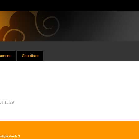
nnonces
Shoutbox
013 10:29
estyle dash 3