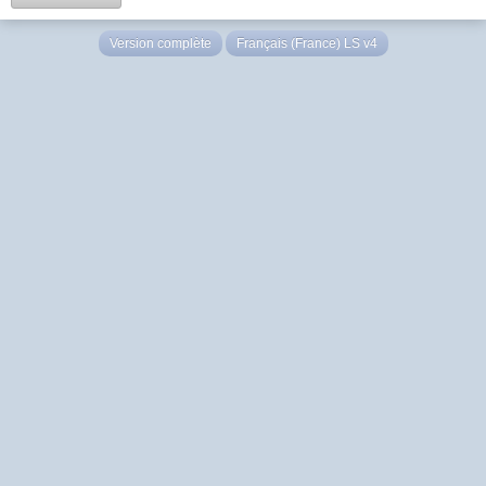
Version complète
Français (France) LS v4