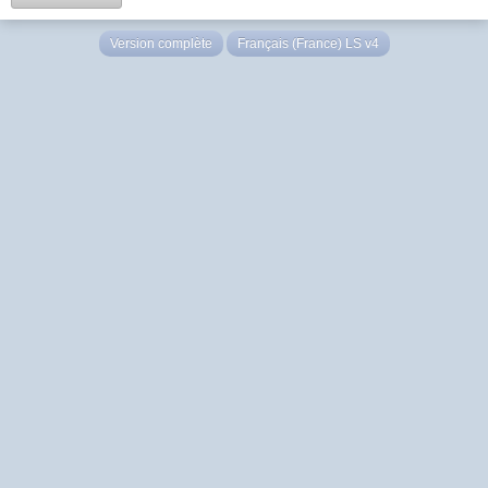
Version complète
Français (France) LS v4