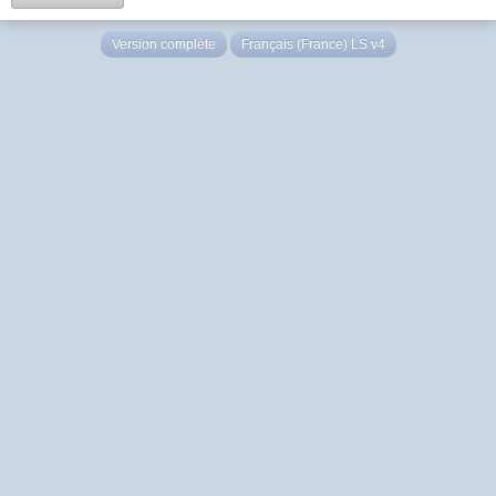
Version complète
Français (France) LS v4