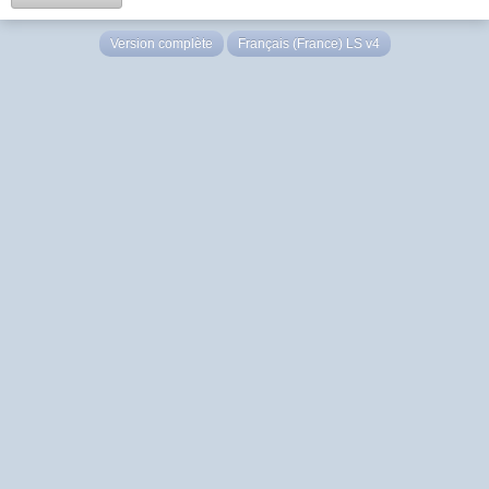
Version complète
Français (France) LS v4