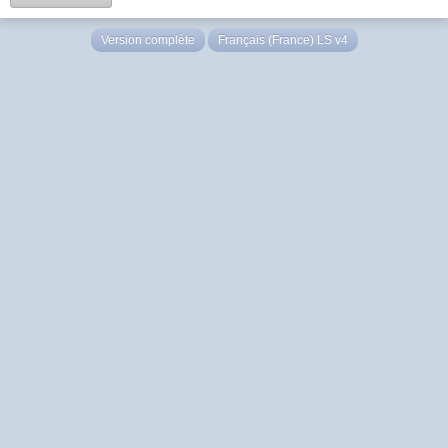
Version complète
Français (France) LS v4