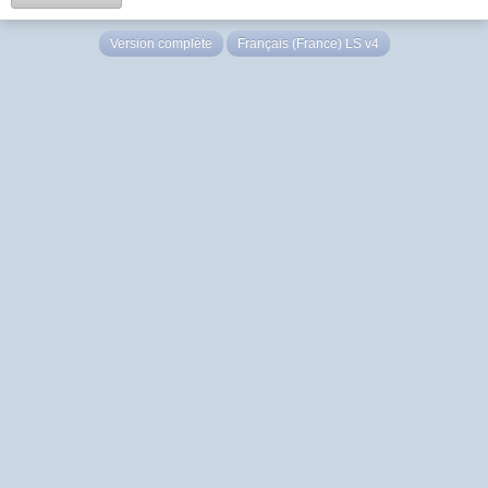
Version complète
Français (France) LS v4