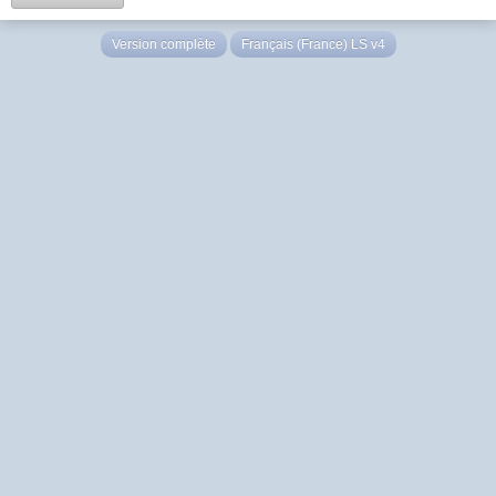
Version complète
Français (France) LS v4