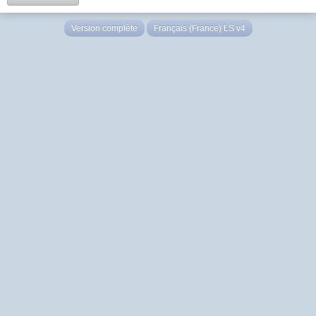
Version complète
Français (France) LS v4