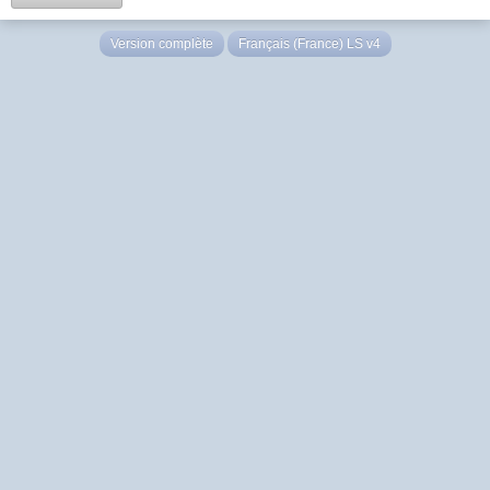
Version complète
Français (France) LS v4