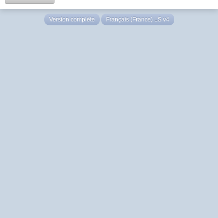
Version complète
Français (France) LS v4