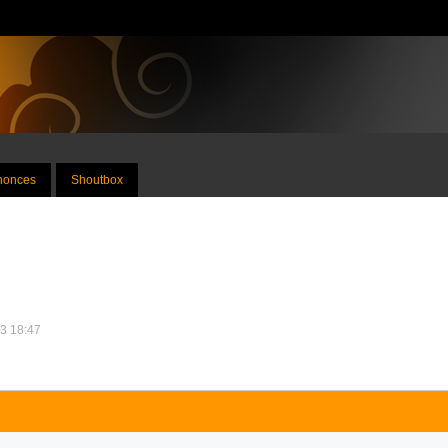
nnonces
Shoutbox
13 18:47