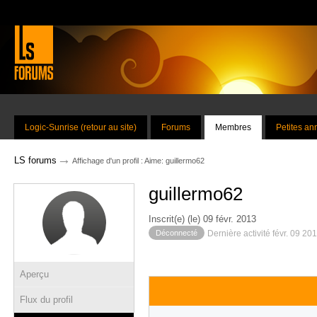
Logic-Sunrise (retour au site)
Forums
Membres
Petites a
→
LS forums
Affichage d'un profil : Aime: guillermo62
guillermo62
Inscrit(e) (le) 09 févr. 2013
Déconnecté
Dernière activité févr. 09 20
Aperçu
Flux du profil