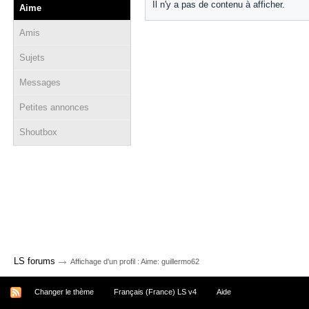
Il n'y a pas de contenu à afficher.
Aime
Amis
Sujets
Messages
Petites annonces
Shoutbox
→
LS forums
Affichage d'un profil : Aime: guillermo62
Changer le thème
Français (France) LS v4
Aide