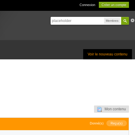
Connexion
Créer un compte
Membres
Voir le nouveau contenu
Mon contenu
Donné(s)
Reçu(s)