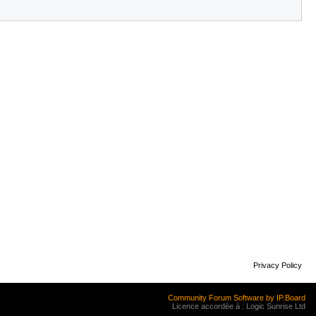
Privacy Policy
Community Forum Software by IP.Board
Licence accordée à : Logic Sunrise Ltd