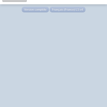
Version complète
Français (France) LS v4