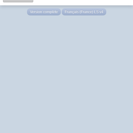
Version complète
Français (France) LS v4