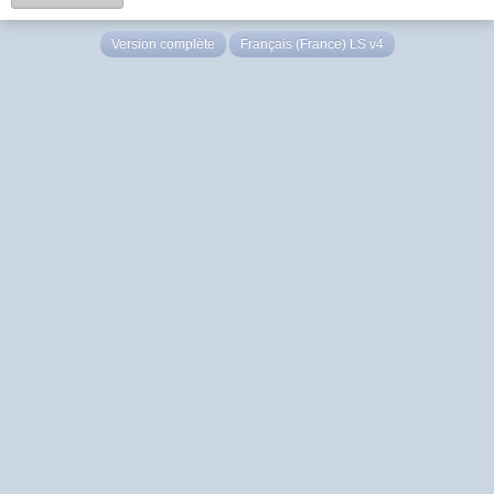
Version complète
Français (France) LS v4