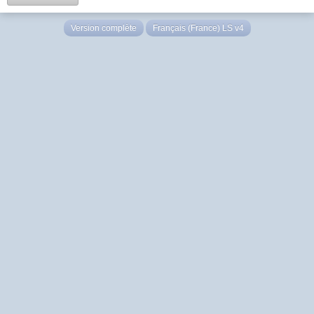
Version complète
Français (France) LS v4