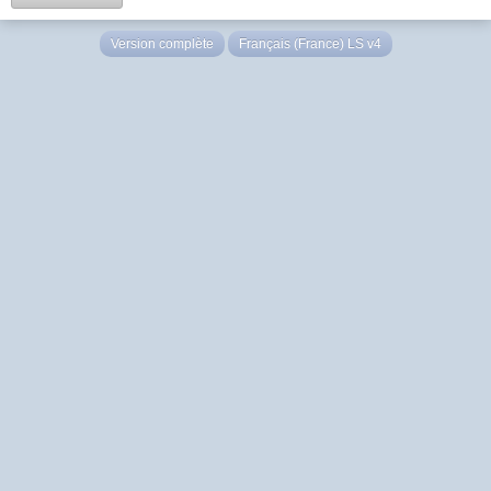
Version complète
Français (France) LS v4