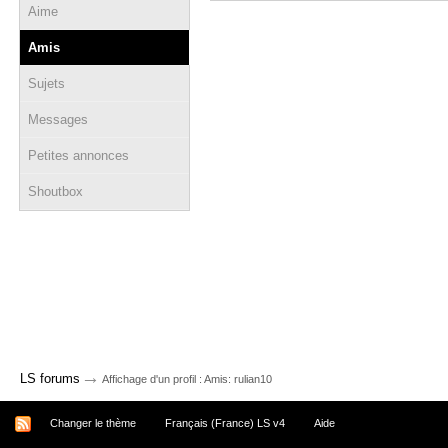
Aime
Amis
Sujets
Messages
Petites annonces
Shoutbox
→
LS forums
Affichage d'un profil : Amis: rulian10
Changer le thème
Français (France) LS v4
Aide