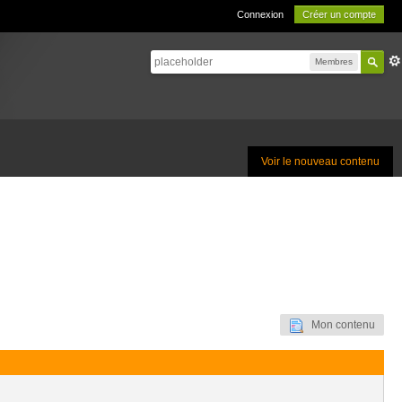
Connexion
Créer un compte
Membres
Voir le nouveau contenu
Mon contenu