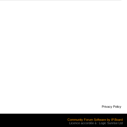
Privacy Policy
Community Forum Software by IP.Board
Licence accordée à : Logic Sunrise Ltd