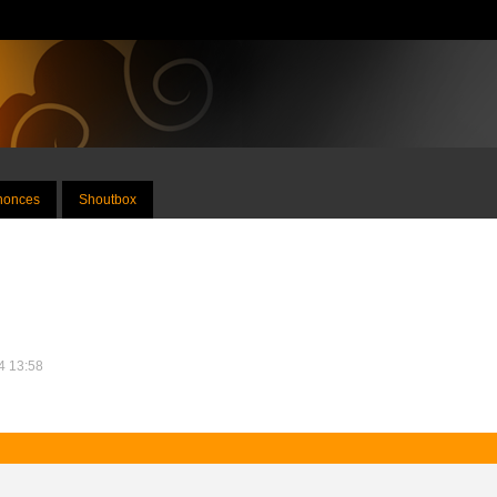
nnonces
Shoutbox
14 13:58