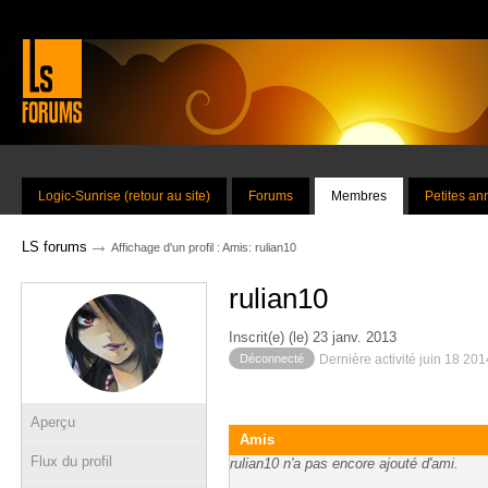
Logic-Sunrise (retour au site)
Forums
Membres
Petites a
→
LS forums
Affichage d'un profil : Amis: rulian10
rulian10
Inscrit(e) (le) 23 janv. 2013
Déconnecté
Dernière activité juin 18 20
Aperçu
Amis
Flux du profil
rulian10 n'a pas encore ajouté d'ami.