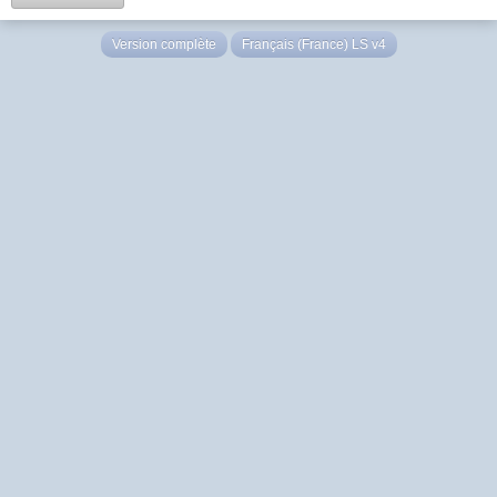
Version complète
Français (France) LS v4