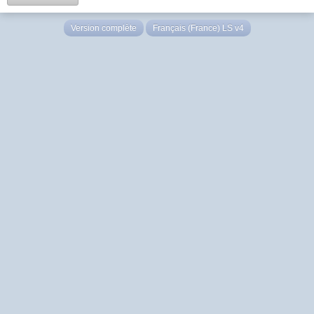
Version complète
Français (France) LS v4