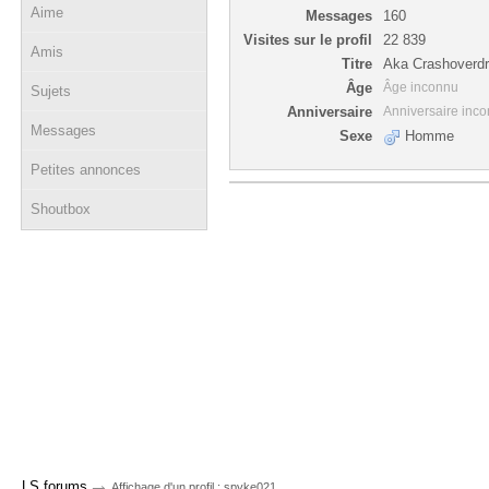
Aime
Messages
160
Visites sur le profil
22 839
Amis
Titre
Aka Crashoverdr
Âge
Âge inconnu
Sujets
Anniversaire
Anniversaire inc
Messages
Sexe
Homme
Petites annonces
Shoutbox
→
LS forums
Affichage d'un profil : spyke021