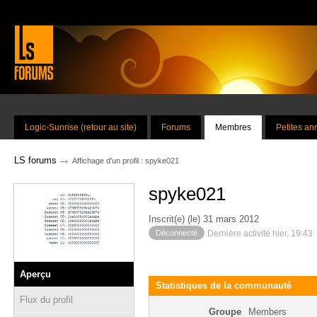
Logic-Sunrise (retour au site)
Forums
Membres
Petites a
→
LS forums
Affichage d'un profil : spyke021
spyke021
Inscrit(e) (le) 31 mars 2012
Déconnecté
Dernière activité hier, 19:43
Aperçu
Statistiques de la communauté
Flux du profil
Groupe
Members