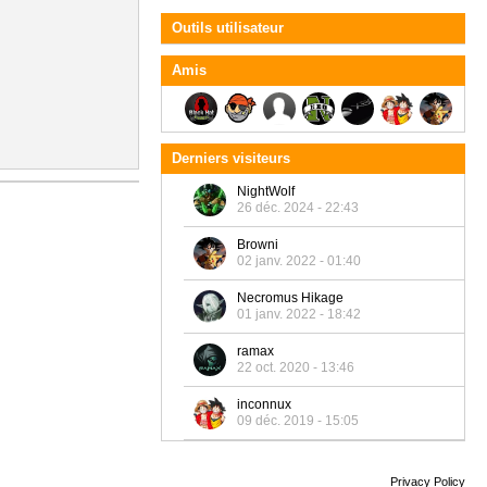
Outils utilisateur
Amis
Derniers visiteurs
NightWolf
26 déc. 2024 - 22:43
Browni
02 janv. 2022 - 01:40
Necromus Hikage
01 janv. 2022 - 18:42
ramax
22 oct. 2020 - 13:46
inconnux
09 déc. 2019 - 15:05
Privacy Policy