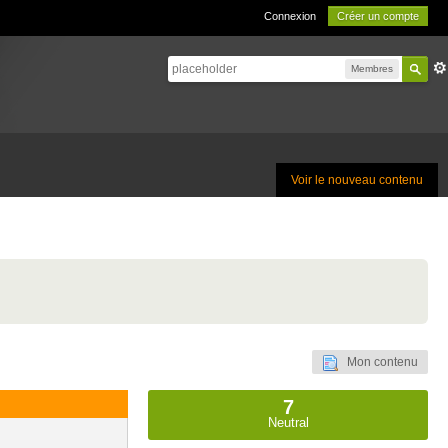
Connexion
Créer un compte
Membres
Voir le nouveau contenu
Mon contenu
7
Neutral