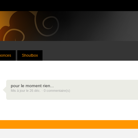
nnonces
Shoutbox
pour le moment rien...
Mis à jour le 26 déc. · 0 commentaire(s)