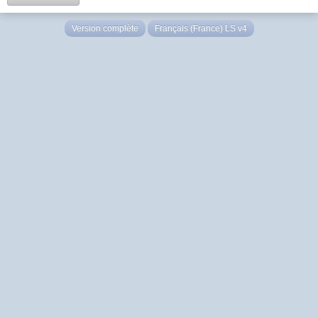
Version complète
Français (France) LS v4