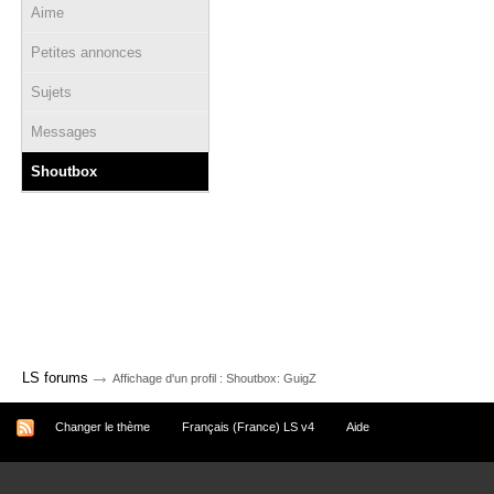
Aime
Petites annonces
Sujets
Messages
Shoutbox
→
LS forums
Affichage d'un profil : Shoutbox: GuigZ
Changer le thème
Français (France) LS v4
Aide