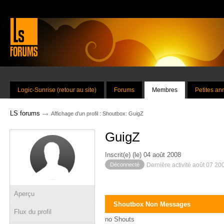
Logic-Sunrise (retour au site)
Forums
Membres
Petites a
→
LS forums
Affichage d'un profil : Shoutbox: GuigZ
GuigZ
Inscrit(e) (le) 04 août 2008
Déconnecté
Dernière activité août 07 20
Aperçu
Shoutbox Non Messages
Flux du profil
no Shouts