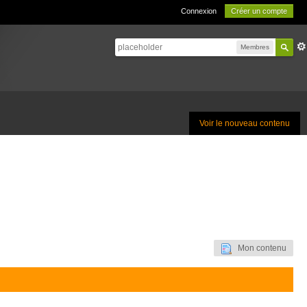
Connexion
Créer un compte
Membres
Voir le nouveau contenu
Mon contenu