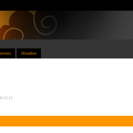
nnonces
Shoutbox
08 12:12