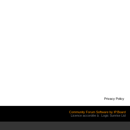
Privacy Policy
Community Forum Software by IP.Board
Licence accordée à : Logic Sunrise Ltd