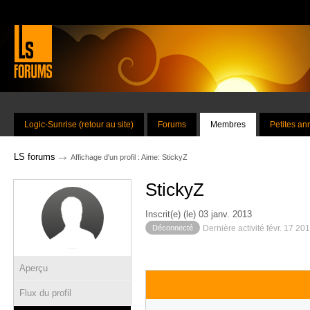
Logic-Sunrise (retour au site)
Forums
Membres
Petites a
→
LS forums
Affichage d'un profil : Aime: StickyZ
StickyZ
Inscrit(e) (le) 03 janv. 2013
Déconnecté
Dernière activité févr. 17 20
Aperçu
Flux du profil