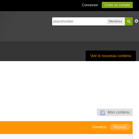
Connexion
Créer un compte
Membres
Voir le nouveau contenu
Mon contenu
Donné(s)
Reçu(s)