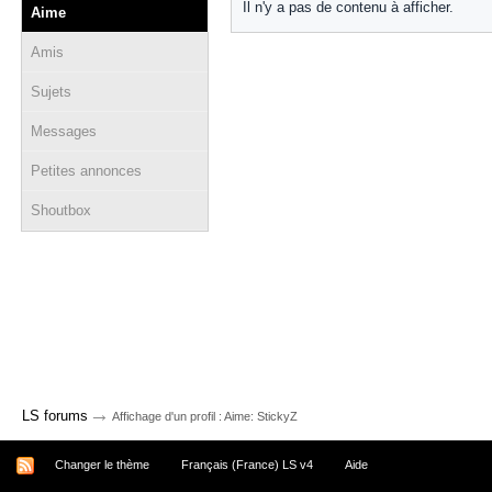
Il n'y a pas de contenu à afficher.
Aime
Amis
Sujets
Messages
Petites annonces
Shoutbox
→
LS forums
Affichage d'un profil : Aime: StickyZ
Changer le thème
Français (France) LS v4
Aide