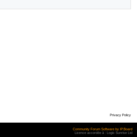
Privacy Policy
Community Forum Software by IP.Board
Licence accordée à : Logic Sunrise Ltd