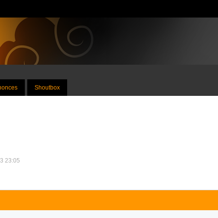
nnonces
Shoutbox
13 23:05