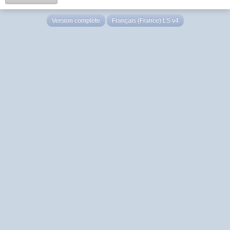
Version complète
Français (France) LS v4