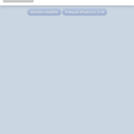
Version complète
Français (France) LS v4