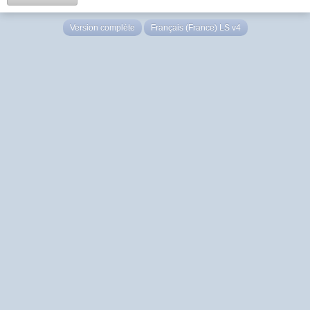
Version complète
Français (France) LS v4