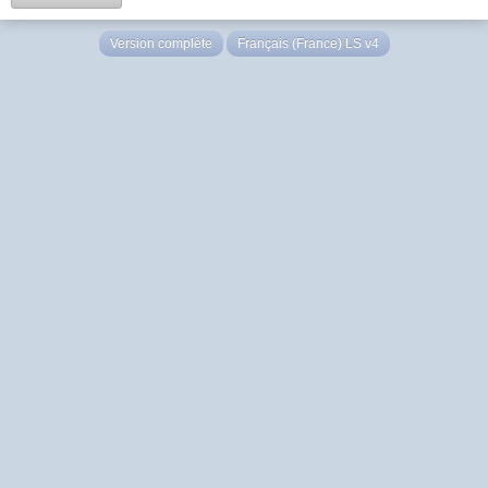
Version complète
Français (France) LS v4