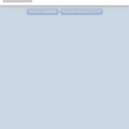
Version complète
Français (France) LS v4