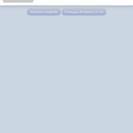
Version complète
Français (France) LS v4