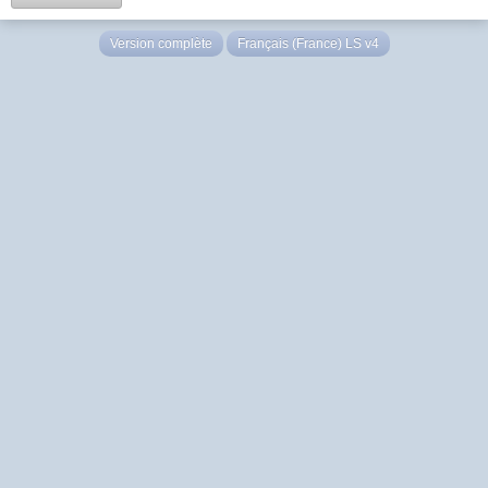
Version complète
Français (France) LS v4