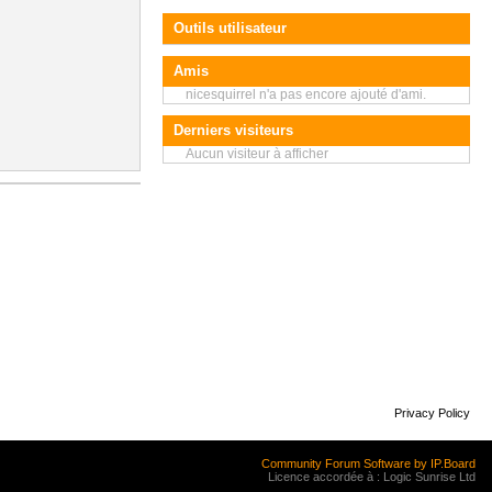
Outils utilisateur
Amis
nicesquirrel n'a pas encore ajouté d'ami.
Derniers visiteurs
Aucun visiteur à afficher
Privacy Policy
Community Forum Software by IP.Board
Licence accordée à : Logic Sunrise Ltd