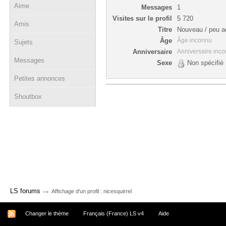
Aime
Messages
1
Visites sur le profil
5 720
Amis
Titre
Nouveau / peu ac
Âge
Âge inconnu
Sujets
Anniversaire
Anniversaire inc
Messages
Sexe
Non spécifié
Petites annonces
Shoutbox
→
LS forums
Affichage d'un profil : nicesquirrel
Changer le thème
Français (France) LS v4
Aide