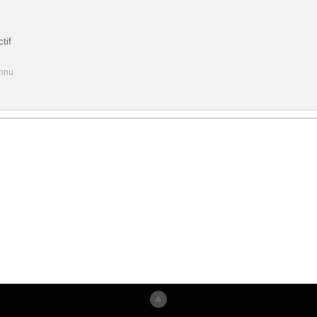
tif
onnu