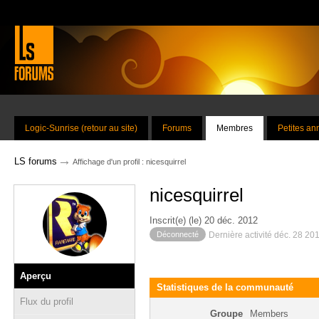
Logic-Sunrise (retour au site)
Forums
Membres
Petites a
→
LS forums
Affichage d'un profil : nicesquirrel
nicesquirrel
Inscrit(e) (le) 20 déc. 2012
Déconnecté
Dernière activité déc. 28 20
Aperçu
Statistiques de la communauté
Flux du profil
Groupe
Members