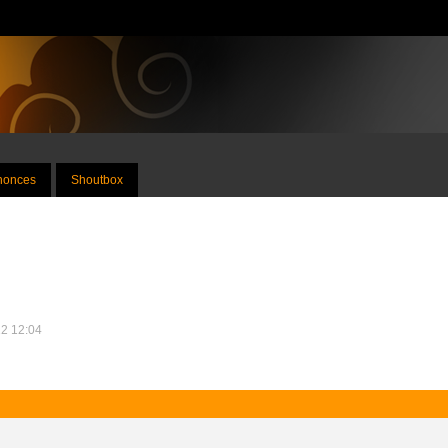
nnonces
Shoutbox
12 12:04