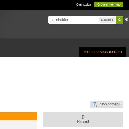
Connexion
Créer un compte
Membres
Voir le nouveau contenu
Mon contenu
0
Neutral