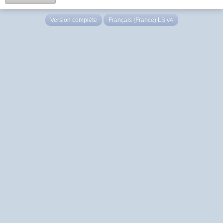
Version complète
Français (France) LS v4