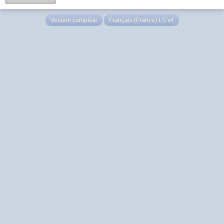
Version complète
Français (France) LS v4