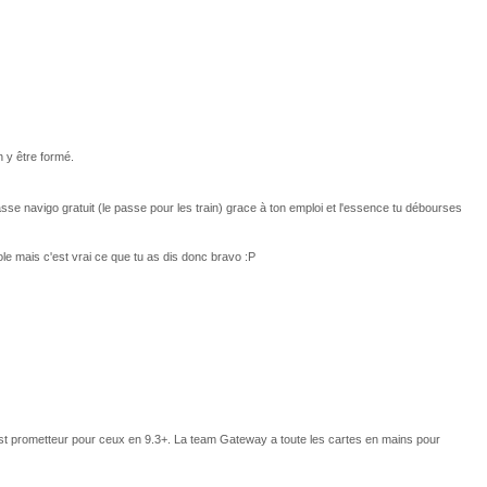
n y être formé.
sse navigo gratuit (le passe pour les train) grace à ton emploi et l'essence tu débourses
ole mais c'est vrai ce que tu as dis donc bravo :P
r est prometteur pour ceux en 9.3+. La team Gateway a toute les cartes en mains pour