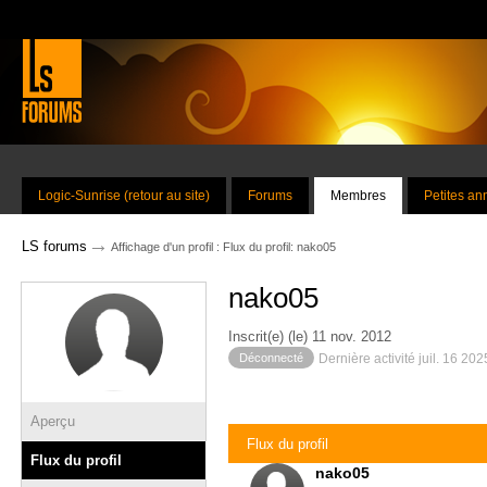
Logic-Sunrise (retour au site)
Forums
Membres
Petites a
→
LS forums
Affichage d'un profil : Flux du profil: nako05
nako05
Inscrit(e) (le) 11 nov. 2012
Déconnecté
Dernière activité juil. 16 20
Aperçu
Flux du profil
Flux du profil
nako05