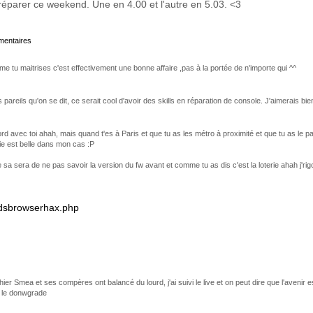
 réparer ce weekend. Une en 4.00 et l'autre en 5.03. <3
mmentaires
tu maitrises c'est effectivement une bonne affaire ,pas à la portée de n'importe qui ^^
areils qu'on se dit, ce serait cool d'avoir des skills en réparation de console. J'aimerais bie
 avec toi ahah, mais quand t'es à Paris et que tu as les métro à proximité et que tu as le pa
vie est belle dans mon cas :P
sa sera de ne pas savoir la version du fw avant et comme tu as dis c'est la loterie ahah j'rig
/3dsbrowserhax.php
ier Smea et ses compères ont balancé du lourd, j'ai suivi le live et on peut dire que l'aveni
t le donwgrade