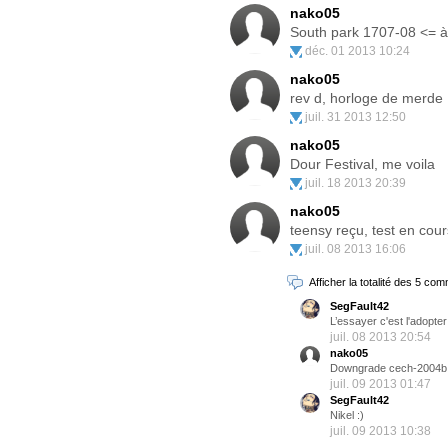
nako05
South park 1707-08 <= à
déc. 01 2013 10:24
nako05
rev d, horloge de merde
juil. 31 2013 12:50
nako05
Dour Festival, me voila
juil. 18 2013 20:39
nako05
teensy reçu, test en cour
juil. 08 2013 16:06
Afficher la totalité des 5 co
SegFault42
L’essayer c'est l'adopter
juil. 08 2013 20:54
nako05
Downgrade cech-2004b 
juil. 09 2013 01:47
SegFault42
Nikel :)
juil. 09 2013 10:38