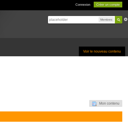
Connexion
Créer un compte
Membres
Voir le nouveau contenu
Mon contenu