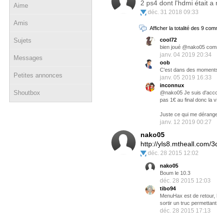
2 ps4 dont l'hdmi était a
Aime
déc. 31 2018 09:33
Amis
Afficher la totalité des 9 co
Sujets
cool72
bien joué @nako05 comme 
janv. 04 2019 20:34
Messages
oob
C'est dans des moments p
Petites annonces
janv. 05 2019 16:33
inconnux
Shoutbox
@nako05 Je suis d'accord
pas 1€ au final donc la 
Juste ce qui me dérange 
janv. 12 2019 00:27
nako05
http://yls8.mtheall.com
déc. 28 2015 12:02
nako05
Boum le 10.3
déc. 28 2015 12:03
tibo94
MenuHax est de retour, h
sortir un truc permettan
déc. 28 2015 17:13