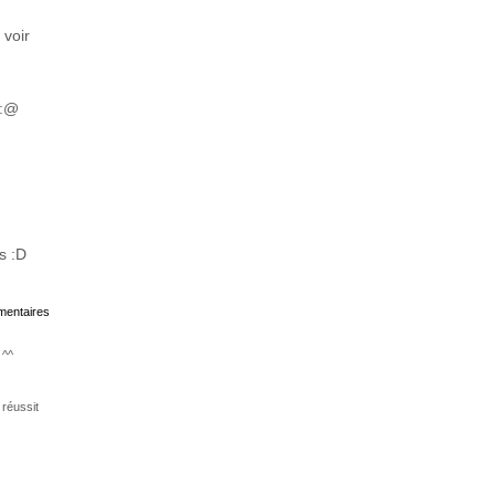
 voir
 :@
s :D
mmentaires
 ^^
réussit