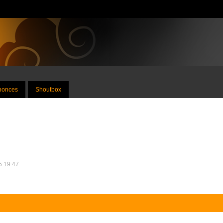
nnonces
Shoutbox
25 19:47