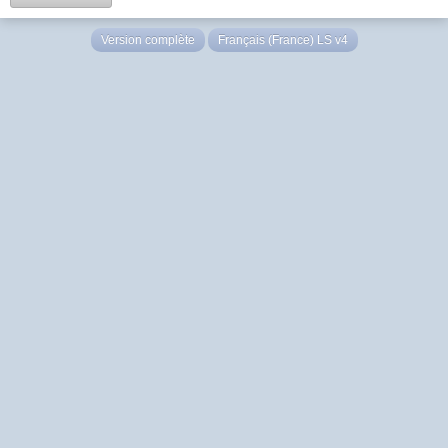
Version complète
Français (France) LS v4