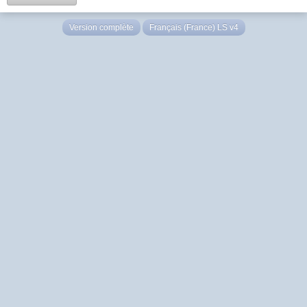
Version complète
Français (France) LS v4