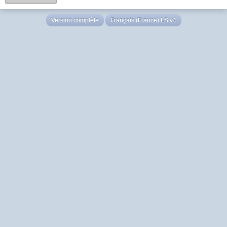
Version complète
Français (France) LS v4