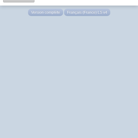
Version complète
Français (France) LS v4